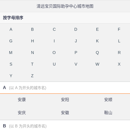
清远宝贝国际助孕中心城市地图
按字母排序
A
B
C
D
E
F
G
H
I
J
K
L
M
N
O
P
Q
R
S
T
U
V
W
X
Y
Z
A
(以 A 为开头的城市名)
安康
安阳
安顺
安庆
安徽
鞍山
B
(以 B 为开头的城市名)