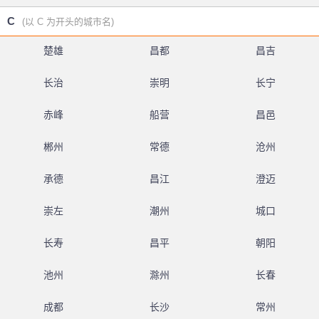
C
(以 C 为开头的城市名)
楚雄
昌都
昌吉
长治
崇明
长宁
赤峰
船营
昌邑
郴州
常德
沧州
承德
昌江
澄迈
崇左
潮州
城口
长寿
昌平
朝阳
池州
滁州
长春
成都
长沙
常州