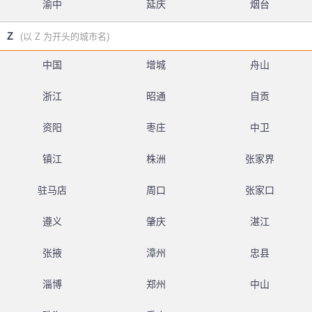
渝中
延庆
烟台
Z
(以 Z 为开头的城市名)
中国
增城
舟山
浙江
昭通
自贡
资阳
枣庄
中卫
镇江
株洲
张家界
驻马店
周口
张家口
遵义
肇庆
湛江
张掖
漳州
忠县
淄博
郑州
中山