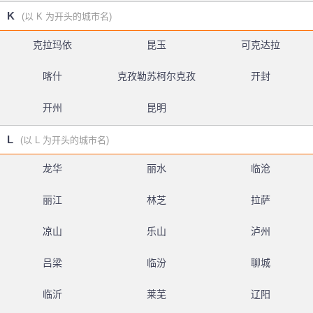
K
(以 K 为开头的城市名)
克拉玛依
昆玉
可克达拉
喀什
克孜勒苏柯尔克孜
开封
开州
昆明
L
(以 L 为开头的城市名)
龙华
丽水
临沧
丽江
林芝
拉萨
凉山
乐山
泸州
吕梁
临汾
聊城
临沂
莱芜
辽阳