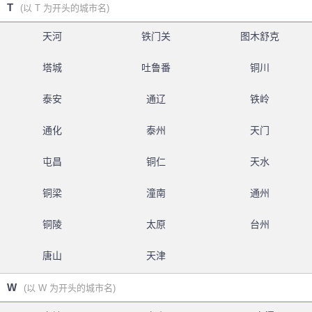
T
(以 T 为开头的城市名)
天河
铁门关
图木舒克
塔城
吐鲁番
铜川
泰安
通辽
铁岭
通化
泰州
天门
屯昌
铜仁
天水
铜梁
潼南
通州
铜陵
太原
台州
唐山
天津
W
(以 W 为开头的城市名)