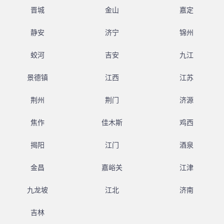
晋城
金山
嘉定
静安
济宁
锦州
蛟河
吉安
九江
景德镇
江西
江苏
荆州
荆门
济源
焦作
佳木斯
鸡西
揭阳
江门
酒泉
金昌
嘉峪关
江津
九龙坡
江北
济南
吉林