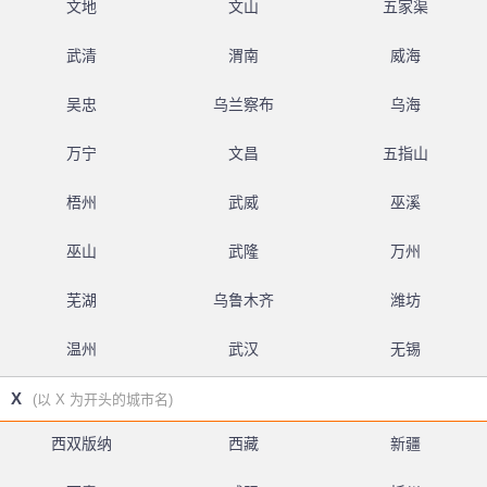
文地
文山
五家渠
武清
渭南
威海
吴忠
乌兰察布
乌海
万宁
文昌
五指山
梧州
武威
巫溪
巫山
武隆
万州
芜湖
乌鲁木齐
潍坊
温州
武汉
无锡
X
(以 X 为开头的城市名)
西双版纳
西藏
新疆