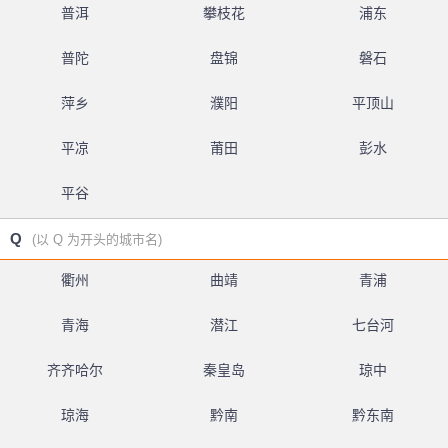
普洱
攀枝花
浦东
普陀
盘锦
磐石
萍乡
濮阳
平顶山
平凉
莆田
彭水
平谷
Q
(以 Q 为开头的城市名)
衢州
曲靖
青浦
青海
潜江
七台河
齐齐哈尔
秦皇岛
琼中
琼海
黔南
黔东南