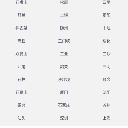
石嘴山
松原
四平
舒兰
上饶
邵阳
神农架
随州
十堰
商丘
三门峡
绥化
双鸭山
三亚
三沙
汕尾
韶关
三明
石柱
沙坪坝
顺义
石景山
厦门
沈阳
绍兴
石家庄
苏州
汕头
深圳
上海