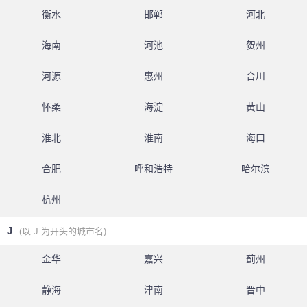
衡水
邯郸
河北
海南
河池
贺州
河源
惠州
合川
怀柔
海淀
黄山
淮北
淮南
海口
合肥
呼和浩特
哈尔滨
杭州
J
(以 J 为开头的城市名)
金华
嘉兴
蓟州
静海
津南
晋中