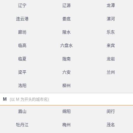
辽宁
辽源
龙潭
连云港
娄底
漯河
廊坊
陵水
乐东
临高
六盘水
来宾
临夏
陇南
龙岩
梁平
六安
兰州
洛阳
柳州
M
(以 M 为开头的城市名)
眉山
绵阳
闵行
牡丹江
梅州
茂名