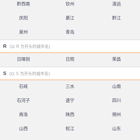
黔西南
钦州
清远
庆阳
綦江
黔江
泉州
青岛
R
(以 R 为开头的城市名)
日喀则
日照
荣昌
S
(以 S 为开头的城市名)
石岐
三水
山南
石河子
遂宁
四川
商洛
陕西
朔州
山西
松江
山东