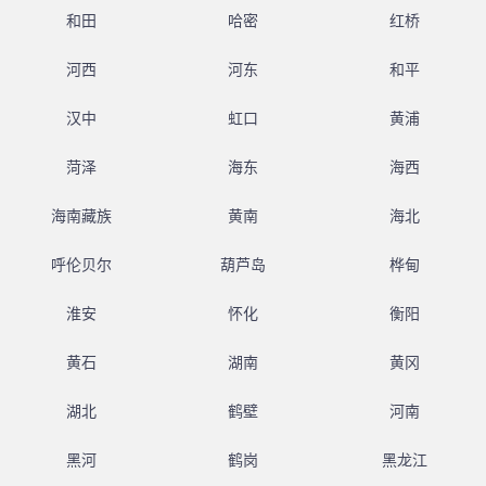
和田
哈密
红桥
河西
河东
和平
汉中
虹口
黄浦
菏泽
海东
海西
海南藏族
黄南
海北
呼伦贝尔
葫芦岛
桦甸
淮安
怀化
衡阳
黄石
湖南
黄冈
湖北
鹤壁
河南
黑河
鹤岗
黑龙江