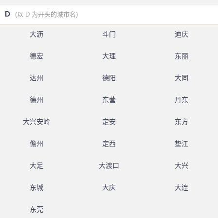
D
(以 D 为开头的城市名)
大沥
斗门
迪庆
德宏
大理
东丽
达州
德阳
大同
德州
东营
丹东
大兴安岭
定安
东方
儋州
定西
垫江
大足
大渡口
大兴
东城
大庆
大连
东莞