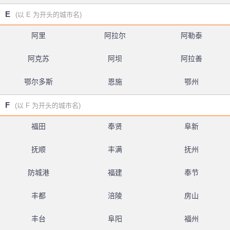
E
(以 E 为开头的城市名)
阿里
阿拉尔
阿勒泰
阿克苏
阿坝
阿拉善
鄂尔多斯
恩施
鄂州
F
(以 F 为开头的城市名)
福田
奉贤
阜新
抚顺
丰满
抚州
防城港
福建
奉节
丰都
涪陵
房山
丰台
阜阳
福州