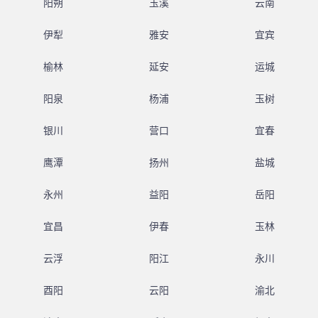
阳朔
玉溪
云南
伊犁
雅安
宜宾
榆林
延安
运城
阳泉
杨浦
玉树
银川
营口
宜春
鹰潭
扬州
盐城
永州
益阳
岳阳
宜昌
伊春
玉林
云浮
阳江
永川
酉阳
云阳
渝北