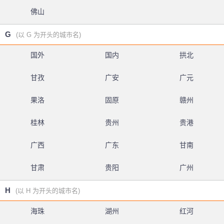
佛山
G
(以 G 为开头的城市名)
国外
国内
拱北
甘孜
广安
广元
果洛
固原
赣州
桂林
贵州
贵港
广西
广东
甘南
甘肃
贵阳
广州
H
(以 H 为开头的城市名)
海珠
湖州
红河