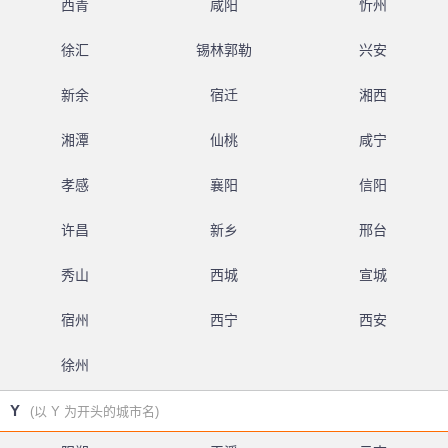
西青
咸阳
忻州
徐汇
锡林郭勒
兴安
新余
宿迁
湘西
湘潭
仙桃
咸宁
孝感
襄阳
信阳
许昌
新乡
邢台
秀山
西城
宣城
宿州
西宁
西安
徐州
Y
(以 Y 为开头的城市名)