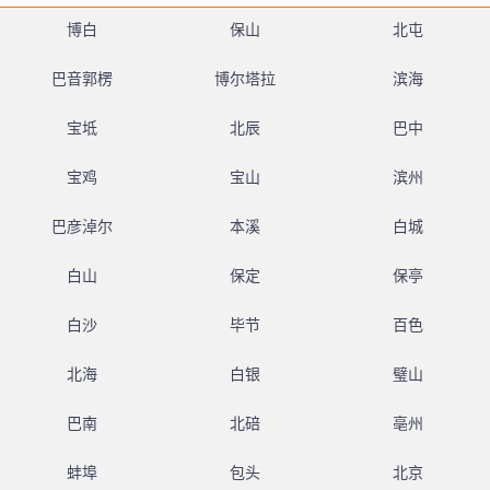
博白
保山
北屯
巴音郭楞
博尔塔拉
滨海
宝坻
北辰
巴中
宝鸡
宝山
滨州
巴彦淖尔
本溪
白城
白山
保定
保亭
白沙
毕节
百色
北海
白银
璧山
巴南
北碚
亳州
蚌埠
包头
北京