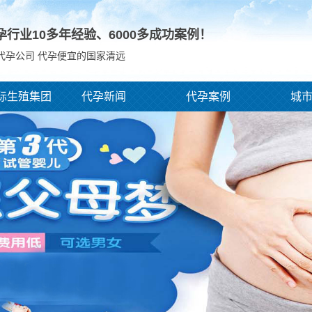
孕行业10多年经验、
6000
多成功案例！
代孕公司 代孕便宜的国家清远
际生殖集团
代孕新闻
代孕案例
城