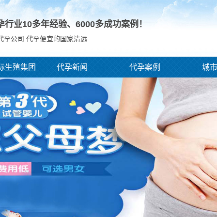
孕行业10多年经验、
6000
多成功案例！
代孕公司 代孕便宜的国家清远
际生殖集团
代孕新闻
代孕案例
城