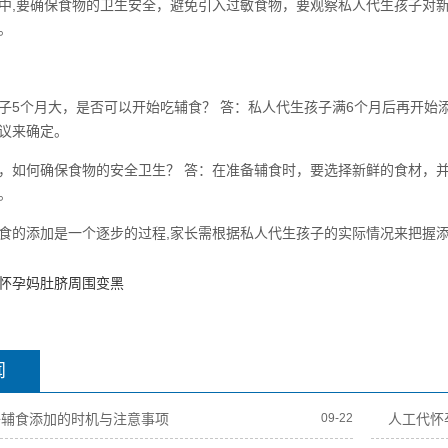
中,要确保食物的卫生安全，避免引入过敏食物，要观察私人代生孩子对
。
子5个月大，是否可以开始吃辅食？ 答：私人代生孩子满6个月后再开始
议来确定。
，如何确保食物的安全卫生？ 答：在准备辅食时，要选择新鲜的食材，
。
食的添加是一个逐步的过程,家长需根据私人代生孩子的实际情况来把握
怀孕妈肚脐周围变黑
闻
子辅食添加的时机与注意事项
09-22
人工代怀