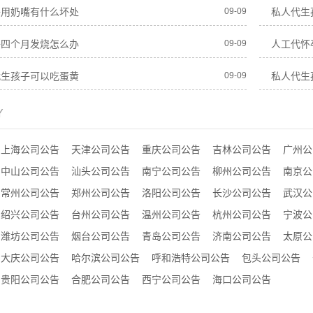
子用奶嘴有什么坏处
09-09
私人代生
子四个月发烧怎么办
09-09
人工代怀
代生孩子可以吃蛋黄
09-09
私人代生
Y
上海公司公告
天津公司公告
重庆公司公告
吉林公司公告
广州公
中山公司公告
汕头公司公告
南宁公司公告
柳州公司公告
南京公
常州公司公告
郑州公司公告
洛阳公司公告
长沙公司公告
武汉公
绍兴公司公告
台州公司公告
温州公司公告
杭州公司公告
宁波公
潍坊公司公告
烟台公司公告
青岛公司公告
济南公司公告
太原公
大庆公司公告
哈尔滨公司公告
呼和浩特公司公告
包头公司公告
贵阳公司公告
合肥公司公告
西宁公司公告
海口公司公告