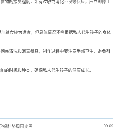
新食物的接受程度，如有过敏或消化不良等反应，应立即停止
添加辅食较为适宜，但具体情况还需根据私人代生孩子的身体
并彻底清洗和消毒餐具，制作过程中要注意手部卫生，避免引
添加的时机和种类，确保私人代生孩子的健康成长。
孕妈肚脐周围变黑
09-09