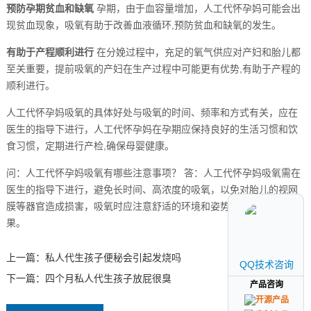
预防孕期贫血和缺氧
孕期，由于血容量增加，人工代怀孕妈可能会出
现贫血现象，吸氧有助于改善血液循环,预防贫血和缺氧的发生。
有助于产程顺利进行
在分娩过程中，充足的氧气供应对产妇和胎儿都
至关重要，提前吸氧的产妇在生产过程中可能更有优势,有助于产程的
顺利进行。
人工代怀孕妈吸氧的具体好处与吸氧的时间、频率和方式有关，应在
医生的指导下进行，人工代怀孕妈在孕期应保持良好的生活习惯和饮
食习惯，定期进行产检,确保母婴健康。
问：人工代怀孕妈吸氧有哪些注意事项？ 答：人工代怀孕妈吸氧需在
医生的指导下进行，避免长时间、高浓度的吸氧，以免对胎儿的视网
膜等器官造成损害，吸氧时应注意舒适的环境和姿势,确保吸氧的效
果。
上一篇：
私人代生孩子便秘会引起发烧吗
QQ技术咨询
QQ技术咨询
下一篇：
四个月私人代生孩子放屁很臭
产品咨询
产品咨询