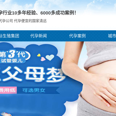
孕行业10多年经验、
6000
多成功案例！
代孕公司 代孕便宜的国家清远
际生殖集团
代孕新闻
代孕案例
城