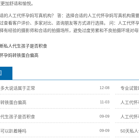
程更加舒适和愉悦。
适的人工代怀孕妈写真机构？ 答：选择合适的人工代怀孕妈写真机构需
过查看客户评价、多家对比、咨询朋友等方式进行选择。 问：人工代怀
择有经验的摄影师和合适的拍摄场所，避免过度劳累和不良拍摄环境对母
断私人代生孩子是否积食
怀孕妈转铁蛋白偏高
闻
子多大说话属于正常
12-08
专业试管
妈转铁蛋白偏高
11-03
人工代怀
人代生孩子是否积食
09-09
人工代怀
子可以趴着睡吗
09-09
50天私