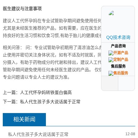
医生建议与注意事项
建议人工代怀孕妈在专业试管助孕期间避免使用任何药物或化妆品，
尤其是未经医生推荐的产品，如有需要，应在医生的指导下使用，保
持良好的生活习惯和饮食习惯,有助于胎儿的健康成长。
QQ技术咨询
QQ技术咨询
产品咨询
产品咨询
相关问答： 问：专业试管助孕初期用了清凉油怎么办？ 答：应立即停
止使用并密切关注身体状况，如有不适及时就医，同时保持充足的水
分摄入，有助于药物成分的代谢和排出，建议人工代怀孕妈在专业试
售后服务
售后服务
管助孕期间避免使用任何未经医生建议的产品。 仅供参考,涉及医疗等
专业问题请以专业人士的建议为准。
上一篇：
人工代怀孕妈转铁蛋白偏高
下一篇：
私人代生孩子多大说话属于正常
相关新闻
私人代生孩子多大说话属于正常
12-08